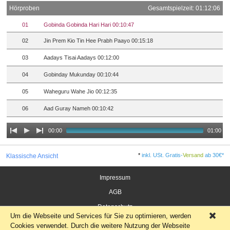
Hörproben
Gesamtspielzeit: 01:12:06
01
Gobinda Gobinda Hari Hari 00:10:47
02
Jin Prem Kio Tin Hee Prabh Paayo 00:15:18
03
Aadays Tisai Aadays 00:12:00
04
Gobinday Mukunday 00:10:44
05
Waheguru Wahe Jio 00:12:35
06
Aad Guray Nameh 00:10:42
00:00
01:00
*
inkl. USt. Gratis-
Versand
ab 30€*
Klassische Ansicht
Impressum
AGB
Datenschutz
Um die Webseite und Services für Sie zu optimieren, werden
×
Widerrufsrecht für Verbraucher
Cookies verwendet. Durch die weitere Nutzung der Webseite