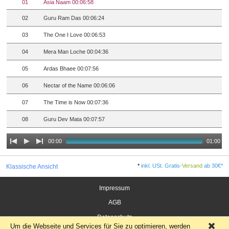
01
Asia Naam 00:06:58
02
Guru Ram Das 00:06:24
03
The One I Love 00:06:53
04
Mera Man Loche 00:04:36
05
Ardas Bhaee 00:07:56
06
Nectar of the Name 00:06:06
07
The Time is Now 00:07:36
08
Guru Dev Mata 00:07:57
00:00
01:00
*
inkl. USt. Gratis-
Versand
ab 30€*
Klassische Ansicht
Impressum
AGB
Datenschutz
Um die Webseite und Services für Sie zu optimieren, werden
×