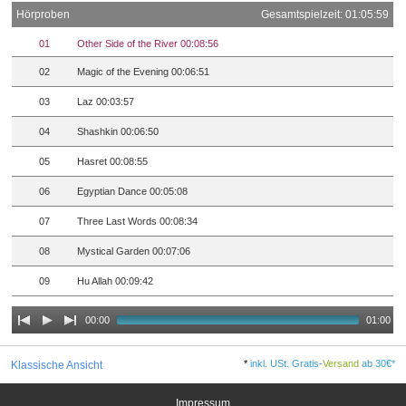
Hörproben
Gesamtspielzeit: 01:05:59
01
Other Side of the River 00:08:56
02
Magic of the Evening 00:06:51
03
Laz 00:03:57
04
Shashkin 00:06:50
05
Hasret 00:08:55
06
Egyptian Dance 00:05:08
07
Three Last Words 00:08:34
08
Mystical Garden 00:07:06
09
Hu Allah 00:09:42
00:00
01:00
*
inkl. USt. Gratis-
Versand
ab 30€*
Klassische Ansicht
Impressum