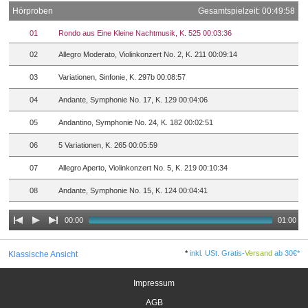
Hörproben
Gesamtspielzeit: 00:49:58
01
Rondo aus Eine Kleine Nachtmusik, K. 525 00:03:36
02
Allegro Moderato, Violinkonzert No. 2, K. 211 00:09:14
03
Variationen, Sinfonie, K. 297b 00:08:57
04
Andante, Symphonie No. 17, K. 129 00:04:06
05
Andantino, Symphonie No. 24, K. 182 00:02:51
06
5 Variationen, K. 265 00:05:59
07
Allegro Aperto, Violinkonzert No. 5, K. 219 00:10:34
08
Andante, Symphonie No. 15, K. 124 00:04:41
00:00
01:00
*
inkl. USt. Gratis-
Versand
ab 30€*
Klassische Ansicht
Impressum
AGB