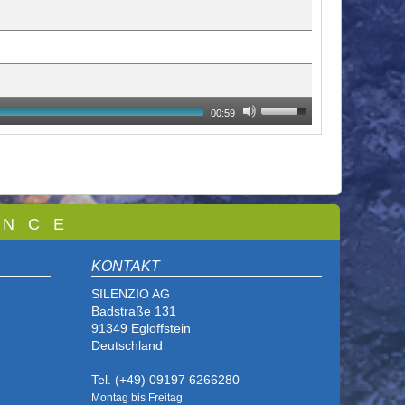
00:59
 N C E
KONTAKT
SILENZIO AG
Badstraße 131
91349 Egloffstein
Deutschland
Tel. (+49) 09197 6266280
Montag bis Freitag