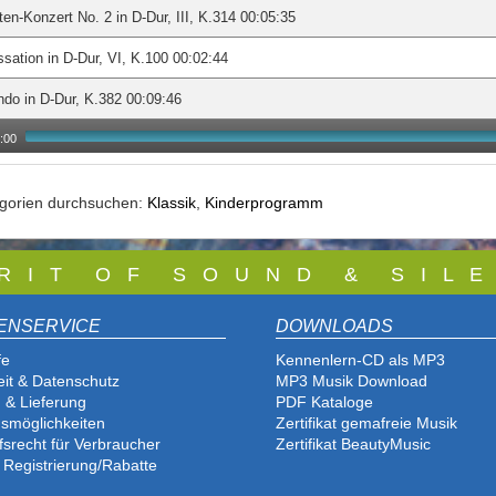
ten-Konzert No. 2 in D-Dur, III, K.314 00:05:35
sation in D-Dur, VI, K.100 00:02:44
do in D-Dur, K.382 00:09:46
:00
egorien durchsuchen:
Klassik
,
Kinderprogramm
 R I T O F S O U N D & S I L E
ENSERVICE
DOWNLOADS
fe
Kennenlern-CD als MP3
eit & Datenschutz
MP3 Musik Download
 & Lieferung
PDF Katalog
e
smöglichkeiten
Zertifikat gemafreie Musik
fsrecht für Verbraucher
Zertifikat BeautyMusic
 Registrierung/Rabatte