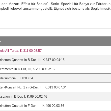
 der 'Mozart–Effekt für Babies'– Serie. Speziell für Babys zur Förderun
bell liebevoll zusammengestellt. Eignet sich bestens als Begleitmus
n
do All Turca, K.311 00:03:57
rinetten-Quartett in B-Dur, III, K.317 00:04:15
ertimento in D-Dur, III, K.205 00:03:16
dersinfonie, I. 00:03:34
ten-Konzert No. 1 in G-Dur, III, K.313 00:07:34
sation in B-Dur, I, K.99 00:02:46
rinetten-Quartett in F-Dur, III, K.496 00:03:56