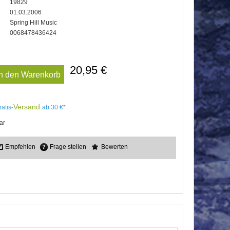
19829
01.03.2006
Spring Hill Music
0068478436424
20,95 €
In den Warenkorb
Versand
ratis-
ab 30 €*
ar
Empfehlen
Frage stellen
Bewerten