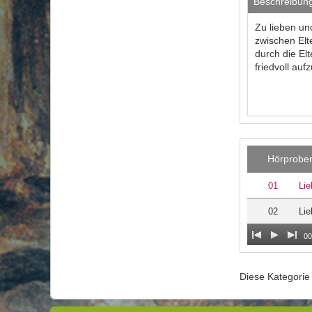
Beschreibun
Zu lieben un
zwischen Elt
durch die El
friedvoll auf
Hörprobe
01
Lie
02
Lie
00
Diese Kategori