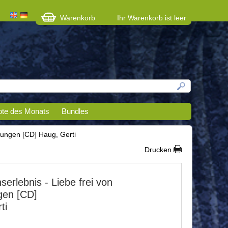
Warenkorb
Ihr Warenkorb ist leer
te des Monats
Bundles
ngungen [CD] Haug, Gerti
Drucken
serlebnis - Liebe frei von
gen [CD]
ti