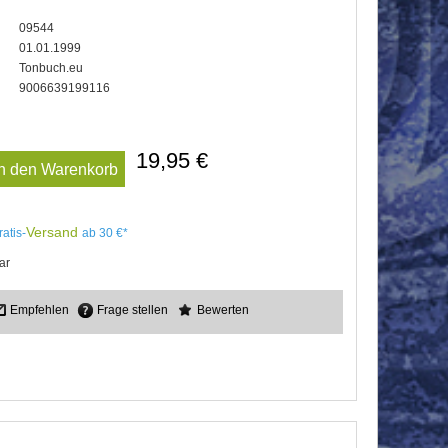
09544
01.01.1999
Tonbuch.eu
9006639199116
19,95 €
In den Warenkorb
Versand
ratis-
ab 30 €*
ar
Empfehlen
Frage stellen
Bewerten