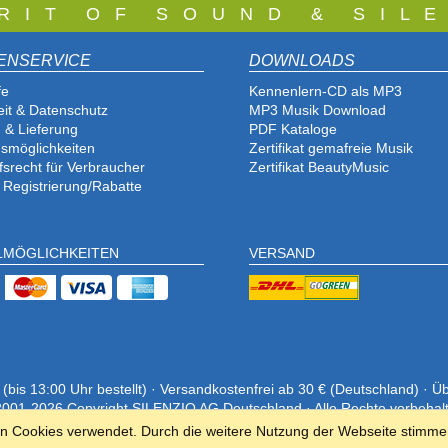
 R I T O F S O U N D & S I L E
ENSERVICE
DOWNLOADS
fe
Kennenlern-CD als MP3
eit & Datenschutz
MP3 Musik Download
 & Lieferung
PDF Katalog
e
smöglichkeiten
Zertifikat gemafreie Musik
fsrecht für Verbraucher
Zertifikat BeautyMusic
 Registrierung/Rabatte
LMÖGLICHKEITEN
VERSAND
is 13:00 Uhr bestellt) · Versandkostenfrei ab 30 € (Deutschland) · Ü
001-2026 Copyright SILENZIO AG Deutschland · Alle Rechte vorbehal
en Cookies verwendet. Durch die weitere Nutzung der Webseite stimme