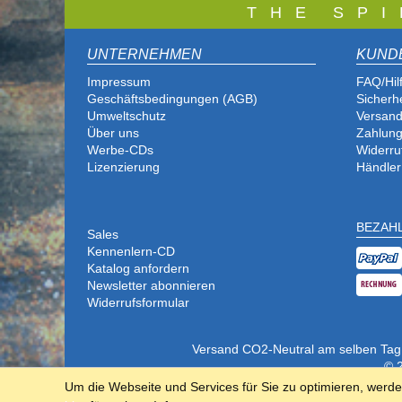
T
H E S P I
UNTERNEHMEN
KUND
Impressum
FAQ/Hil
Geschäftsbedingungen (AGB)
Sicherh
Umweltschutz
Versand
Über uns
Zahlung
Werbe-CDs
Widerru
Lizenzierung
Händler
BEZAH
Sales
Kennenlern-CD
Katalog anfordern
Newsletter abonnieren
Widerrufsformular
Versand CO2-Neutral am selben Tag (b
© 2
Um die Webseite und Services für Sie zu optimieren, werd