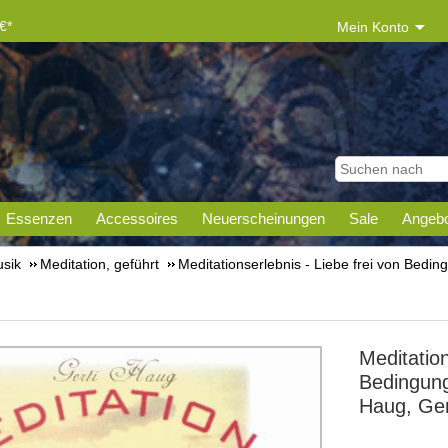
€*
Mein Konto
Essenzen
Accessoires
Neuerscheinungen
Sale
Angebo
sik
Meditation, geführt
Meditationserlebnis - Liebe frei von Bedi
Meditation
Bedingun
Haug, Ger