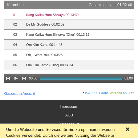
Hörproben
Gesamtspielzeit: 01:02:40
01
Kang Kalika Hum Shivaya 00:13:39
02
Be My Goddess 00:02:52
03
Kang Kalika Hum Shivaya (Chor) 00:13:19
04
Om Klim Kama 00:14:48
05
Oh, I Want You 00:03:28
06
Om Klim Kama (Chor) 00:14:34
00:00
01:00
*
inkl. USt. Gratis-
Versand
ab 30€*
Klassische Ansicht
Impressum
AGB
Datenschutz
Um die Webseite und Services für Sie zu optimieren, werden
×
Widerrufsrecht für Verbraucher
Cookies verwendet. Durch die weitere Nutzung der Webseite