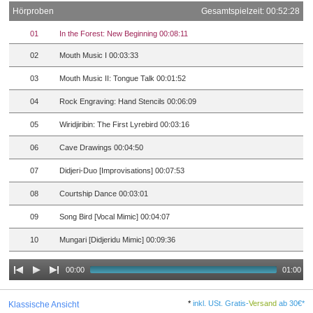
Hörproben
Gesamtspielzeit: 00:52:28
01
In the Forest: New Beginning 00:08:11
02
Mouth Music I 00:03:33
03
Mouth Music II: Tongue Talk 00:01:52
04
Rock Engraving: Hand Stencils 00:06:09
05
Wiridjiribin: The First Lyrebird 00:03:16
06
Cave Drawings 00:04:50
07
Didjeri-Duo [Improvisations] 00:07:53
08
Courtship Dance 00:03:01
09
Song Bird [Vocal Mimic] 00:04:07
10
Mungari [Didjeridu Mimic] 00:09:36
00:00
01:00
*
inkl. USt. Gratis-
Versand
ab 30€*
Klassische Ansicht