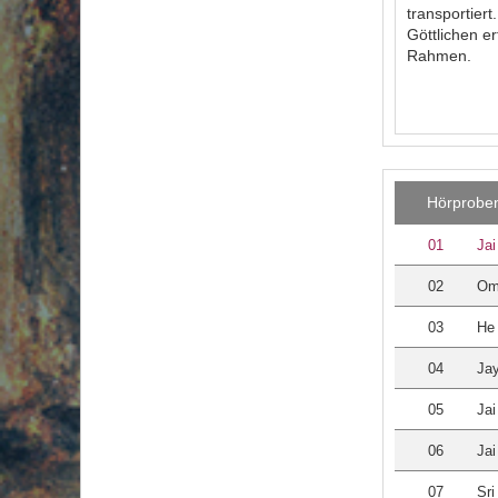
transportier
Göttlichen e
Rahmen.
Hörprobe
01
Ja
02
Om
03
He
04
Ja
05
Ja
06
Ja
07
Sri