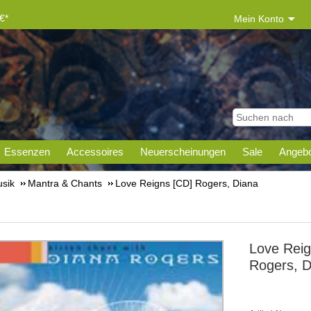
€*
Mein Konto
Essenzen
Accessoires
Neuerscheinungen
Sale
Angebo
sik
Mantra & Chants
Love Reigns [CD] Rogers, Diana
Love Reig
Rogers, D