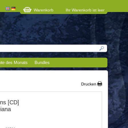
Warenkorb
Ihr Warenkorb ist leer
te des Monats
Bundles
Drucken
ns [CD]
iana