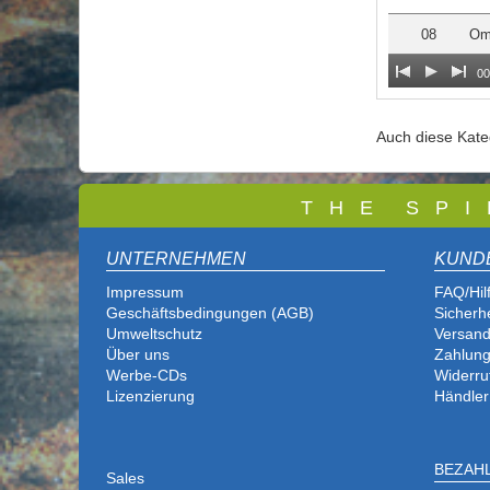
08
Om
00
Auch diese Kat
T
H E S P I
UNTERNEHMEN
KUND
Impressum
FAQ/Hil
Geschäftsbedingungen (AGB)
Sicherh
Umweltschutz
Versand
Über uns
Zahlung
Werbe-CDs
Widerru
Lizenzierung
Händler
BEZAH
Sales