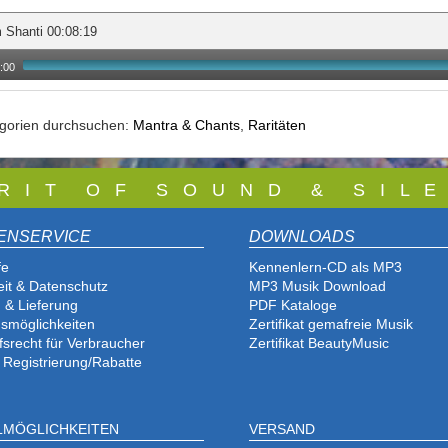
 Shanti 00:08:19
:00
egorien durchsuchen:
Mantra & Chants
,
Raritäten
 R I T O F S O U N D & S I L E
ENSERVICE
DOWNLOADS
fe
Kennenlern-CD als MP3
eit & Datenschutz
MP3 Musik Download
 & Lieferung
PDF Katalog
e
smöglichkeiten
Zertifikat gemafreie Musik
fsrecht für Verbraucher
Zertifikat BeautyMusic
 Registrierung/Rabatte
LMÖGLICHKEITEN
VERSAND