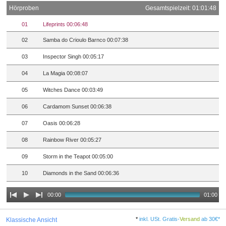
Hörproben
Gesamtspielzeit: 01:01:48
01
Lifeprints 00:06:48
02
Samba do Crioulo Barnco 00:07:38
03
Inspector Singh 00:05:17
04
La Magia 00:08:07
05
Witches Dance 00:03:49
06
Cardamom Sunset 00:06:38
07
Oasis 00:06:28
08
Rainbow River 00:05:27
09
Storm in the Teapot 00:05:00
10
Diamonds in the Sand 00:06:36
00:00
01:00
*
inkl. USt. Gratis-
Versand
ab 30€*
Klassische Ansicht