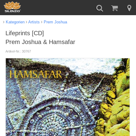
Kategorien
Artists
Prem Joshua
Lifeprints [CD]
Prem Joshua & Hamsafar
Artikel-Nr.: 30767