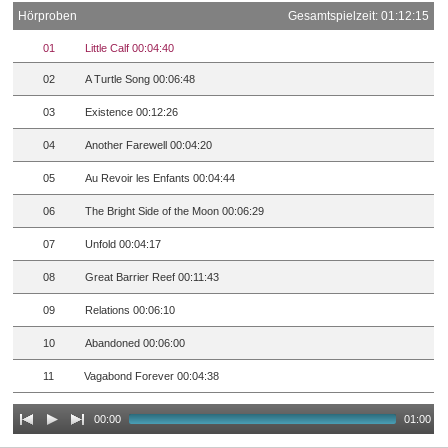
Hörproben
Gesamtspielzeit: 01:12:15
01
Little Calf 00:04:40
02
A Turtle Song 00:06:48
03
Existence 00:12:26
04
Another Farewell 00:04:20
05
Au Revoir les Enfants 00:04:44
06
The Bright Side of the Moon 00:06:29
07
Unfold 00:04:17
08
Great Barrier Reef 00:11:43
09
Relations 00:06:10
10
Abandoned 00:06:00
11
Vagabond Forever 00:04:38
00:00
01:00