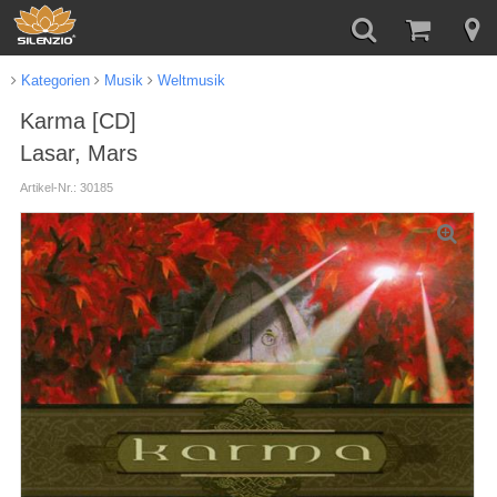
Kategorien
Musik
Weltmusik
Karma [CD]
Lasar, Mars
Artikel-Nr.: 30185