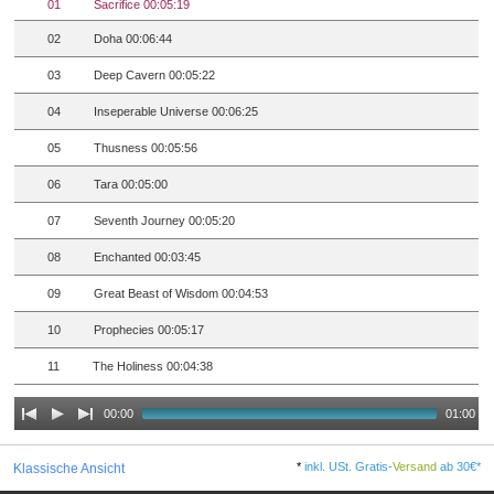
01
Sacrifice 00:05:19
02
Doha 00:06:44
03
Deep Cavern 00:05:22
04
Inseperable Universe 00:06:25
05
Thusness 00:05:56
06
Tara 00:05:00
07
Seventh Journey 00:05:20
08
Enchanted 00:03:45
09
Great Beast of Wisdom 00:04:53
10
Prophecies 00:05:17
11
The Holiness 00:04:38
00:00
01:00
*
inkl. USt. Gratis-
Versand
ab 30€*
Klassische Ansicht