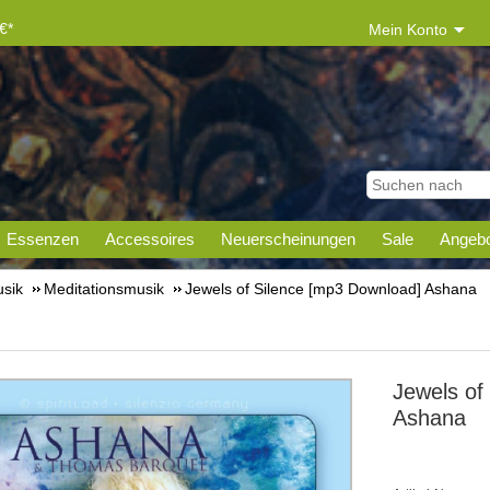
€*
Mein Konto
Essenzen
Accessoires
Neuerscheinungen
Sale
Angebo
sik
Meditationsmusik
Jewels of Silence [mp3 Download] Ashana
Jewels of
Ashana