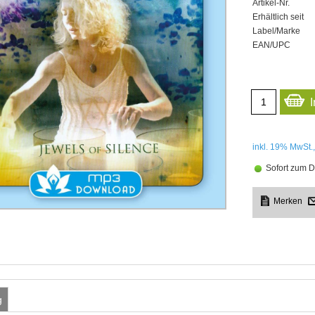
Artikel-Nr.
Erhältlich seit
Label/Marke
EAN/UPC
inkl. 19%
MwSt.,
Sofort zum D
g