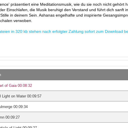
lence' präsentiert eine Meditationsmusik, wie du sie noch nicht gehört h
er Einschlafen, die Musik beruhigt den Verstand und führt dich sanft in
Stille in deinem Sein. Ashanas engelhafte und inspirierte Gesangsimpr
gschalen verwoben.
eien in 320 kb stehen nach erfolgter Zahlung sofort zum Download berei
n
rt of Gaia 00:08:32
ll Light on Water 00:09:57
ulmerge 00:09:34
mn 00:09:27
ticle of Light 00:09:27