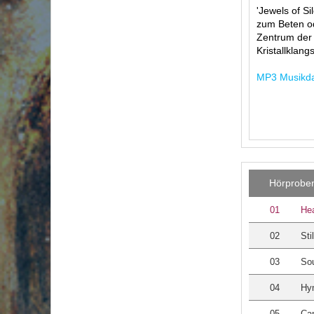
'Jewels of Si
zum Beten od
Zentrum der 
Kristallklan
MP3 Musikdat
Hörprobe
01
Hea
02
Sti
03
So
04
Hy
05
Can