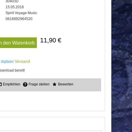
30403D
15.05.2018
Spirit Voyage Music
0616892964520
11,90 €
In den Warenkorb
Versand
 digitaler
ownload bereit!
Empfehlen
Frage stellen
Bewerten