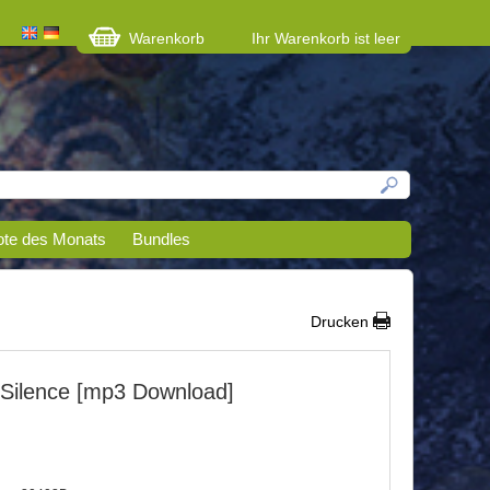
Warenkorb
Ihr Warenkorb ist leer
te des Monats
Bundles
Drucken
 Silence [mp3 Download]