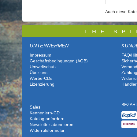
Auch diese Kat
T
H E S P I
UNTERNEHMEN
KUND
Impressum
FAQ/Hil
Geschäftsbedingungen (AGB)
Sicherh
Umweltschutz
Versand
Über uns
Zahlung
Werbe-CDs
Widerru
Lizenzierung
Händler
BEZAH
Sales
Kennenlern-CD
Katalog anfordern
Newsletter abonnieren
Widerrufsformular