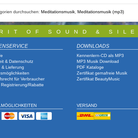
egorien durchsuchen:
Meditationsmusik
,
Meditationsmusik (mp3)
 R I T O F S O U N D & S I L E
ENSERVICE
DOWNLOADS
fe
Kennenlern-CD als MP3
eit & Datenschutz
MP3 Musik Download
 & Lieferung
PDF Katalog
e
smöglichkeiten
Zertifikat gemafreie Musik
fsrecht für Verbraucher
Zertifikat BeautyMusic
 Registrierung/Rabatte
LMÖGLICHKEITEN
VERSAND