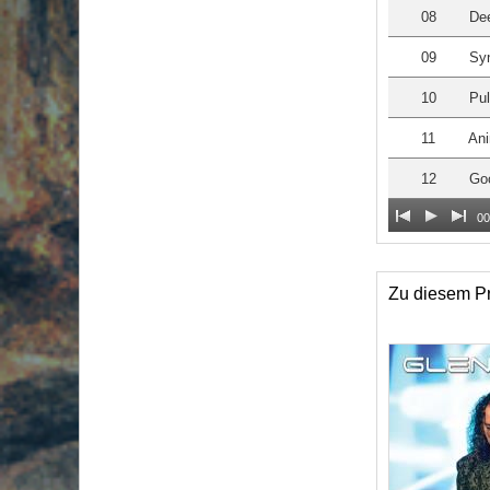
08
De
09
Syn
10
Pu
11
Ani
12
Go
00
Zu diesem Pr