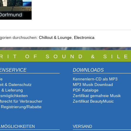
egorien durchsuchen:
Chillout & Lounge
,
Electronica
 R I T O F S O U N D & S I L E
ENSERVICE
DOWNLOADS
fe
Kennenlern-CD als MP3
eit & Datenschutz
MP3 Musik Download
 & Lieferung
PDF Katalog
e
smöglichkeiten
Zertifikat gemafreie Musik
fsrecht für Verbraucher
Zertifikat BeautyMusic
 Registrierung/Rabatte
LMÖGLICHKEITEN
VERSAND