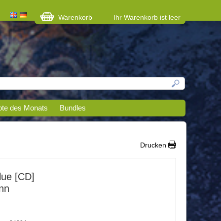
Warenkorb
Ihr Warenkorb ist leer
te des Monats
Bundles
Drucken
lue [CD]
nn