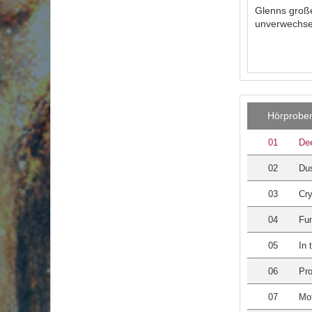
Glenns große
unverwechsel
Hörprobe
01
Dee
02
Dus
03
Cry
04
Fun
05
In 
06
Pr
07
Mo