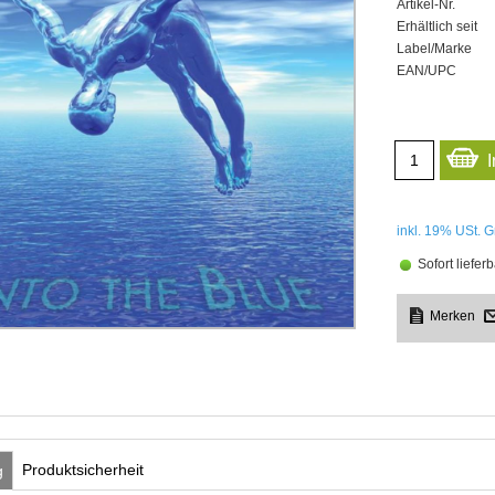
Artikel-Nr.
Erhältlich seit
Label/Marke
EAN/UPC
inkl. 19%
USt. G
Sofort lieferb
Produktsicherheit
g