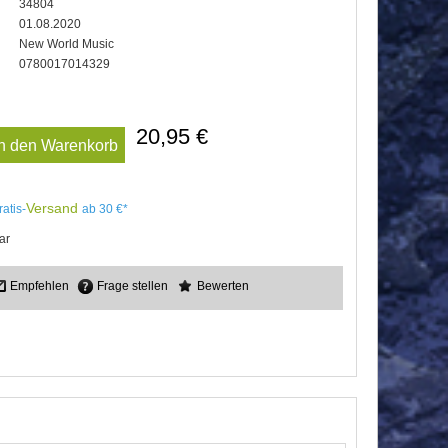
34804
01.08.2020
New World Music
0780017014329
20,95 €
In den Warenkorb
Versand
ratis-
ab 30 €*
ar
Empfehlen
Frage stellen
Bewerten