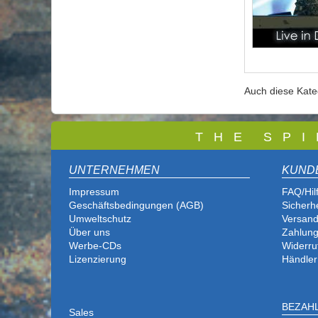
Auch diese Kat
T
H E S P I
UNTERNEHMEN
KUND
Impressum
FAQ/Hil
Geschäftsbedingungen (AGB)
Sicherh
Umweltschutz
Versand
Über uns
Zahlung
Werbe-CDs
Widerru
Lizenzierung
Händler
BEZAH
Sales