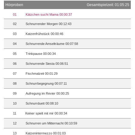
Hörproben
Gesamtspielzeit: 01:05:25
01
Kätzchen sucht Mama 00:00:37
02
Schnurrender Morgen 00:12:43
03
Katzenfrühstück 00:00:46
04
Schnurrende Amselträume 00:07:58
05
Trinkpause 00:00:34
06
Schnurrende Siesta 00:06:51
07
Fischmalzeit 00:01:29
08
Schnurrbegegnung 00:07:11
09
Aufregung im Revier 00:00:25
10
Schnurrduett 00:08:10
11
Keiner spielt mit mir 00:00:34
12
Schnurren um Mitternacht 00:10:59
13
Katzenintermezzo 00:01:03