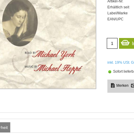
Artikel-Nr.
Erhältlich seit
Label/Marke
EAN/UPC
inkl. 19%
USt. G
Sofort lieferb
rheit