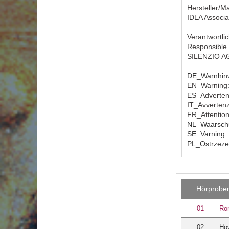
Hersteller/M
IDLA Associa
Verantwortlic
Responsible 
SILENZIO AG 
DE_Warnhinw
EN_Warning: 
ES_Advertenc
IT_Avvertenz
FR_Attention
NL_Waarschuw
SE_Varning: 
PL_Ostrzezen
Hörprobe
01
Rom
02
Ho