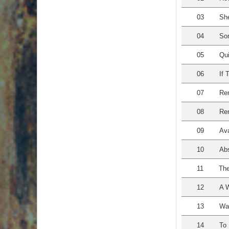
03
She
04
Son
05
Qui
06
If 
07
Re
08
Re
09
Ava
10
Ab
11
The
12
A W
13
Wal
14
To