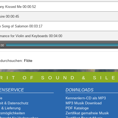
nny Kissed Me 00:00:52
ire 00:00:45
e Song of Salomon 00:03:17
ance for Violin and Keyboards 00:04:00
:00
e durchsuchen:
Flöte
 R I T O F S O U N D & S I L E
ENSERVICE
DOWNLOADS
fe
Kennenlern-CD als MP3
eit & Datenschutz
MP3 Musik Download
 & Lieferung
PDF Katalog
e
smöglichkeiten
Zertifikat gemafreie Musik