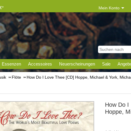
€*
Mein Konto
Essenzen
Accessoires
Neuerscheinungen
Sale
Angebo
sik
Flöte
How Do I Love Thee [CD] Hoppe, Michael & York, Micha
How Do I
Hoppe, Mi