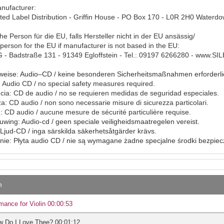
anufacturer:
ted Label Distribution - Griffin House - PO Box 170 - L0R 2H0 Water
he Person für die EU, falls Hersteller nicht in der EU ansässig/
person for the EU if manufacturer is not based in the EU:
- Badstraße 131 - 91349 Egloffstein - Tel.: 09197 6266280 - www.S
eise: Audio–CD / keine besonderen Sicherheitsmaßnahmen erforderli
Audio CD / no special safety measures required.
ia: CD de audio / no se requieren medidas de seguridad especiales.
a: CD audio / non sono necessarie misure di sicurezza particolari.
: CD audio / aucune mesure de sécurité particulière requise.
ing: Audio-cd / geen speciale veiligheidsmaatregelen vereist.
Ljud-CD / inga särskilda säkerhetsåtgärder krävs.
ie: Płyta audio CD / nie są wymagane żadne specjalne środki bezpie
n
ance for Violin 00:00:53
w Do I Love Thee? 00:01:12