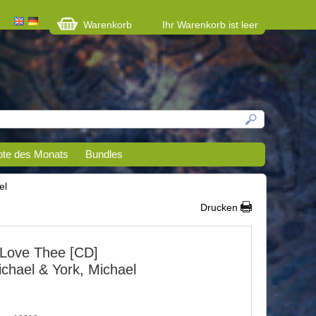
Warenkorb
Ihr Warenkorb ist leer
te des Monats
Bundles
el
Drucken
 Love Thee [CD]
chael & York, Michael