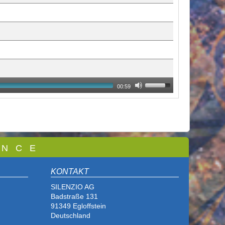
00:59
 N C E
KONTAKT
SILENZIO AG
Badstraße 131
91349 Egloffstein
Deutschland