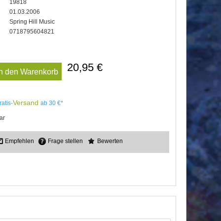
19818
01.03.2006
Spring Hill Music
0718795604821
20,95 €
In den Warenkorb
Versand
ratis-
ab 30 €*
ar
Empfehlen
Frage stellen
Bewerten