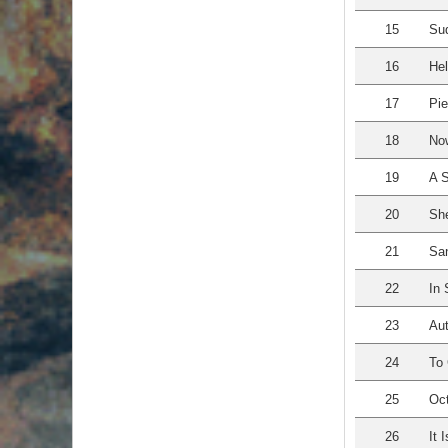
15
Sud
16
Hel
17
Pie
18
No
19
A S
20
She
21
San
22
In
23
Au
24
To 
25
Oct
26
It 