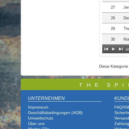
27
Je
28
Des
29
Th
30
Rom
00
Diese Kategori
T
H E S P I
UNTERNEHMEN
KUND
Impressum
FAQ/Hil
Geschäftsbedingungen (AGB)
Sicherh
Umweltschutz
Versand
Über uns
Zahlung