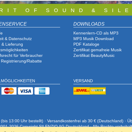
 R I T O F S O U N D & S I L E
ENSERVICE
DOWNLOADS
fe
Kennenlern-CD als MP3
eit & Datenschutz
MP3 Musik Download
 & Lieferung
PDF Katalog
e
smöglichkeiten
Zertifikat gemafreie Musik
fsrecht für Verbraucher
Zertifikat BeautyMusic
 Registrierung/Rabatte
LMÖGLICHKEITEN
VERSAND
is 13:00 Uhr bestellt) · Versandkostenfrei ab 30 € (Deutschland) · Ü
001-2026 Copyright SILENZIO AG Deutschland · Alle Rechte vorbehal