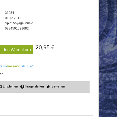
31254
01.12.2011
Spirit Voyage Music
0884501598682
20,95 €
In den Warenkorb
Versand
ratis-
ab 30 €*
ar
Empfehlen
Frage stellen
Bewerten