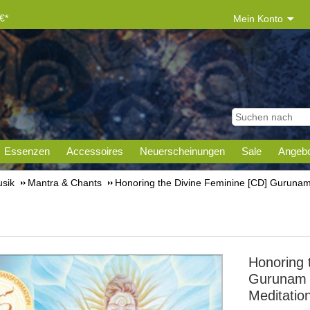
€*
Mein Konto
Essenzen
Accessoires
Neuerscheinungen
Sale
Angebo
sik
Mantra & Chants
Honoring the Divine Feminine [CD] Gurunam 
Honoring 
Gurunam S
Meditatio