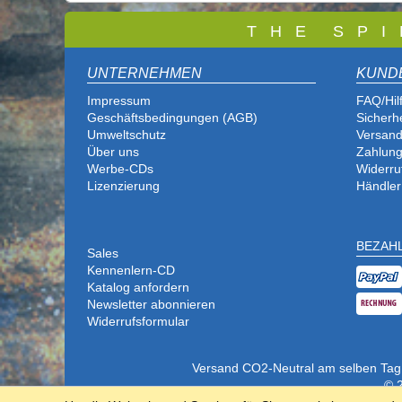
T
H E S P I
UNTERNEHMEN
KUND
Impressum
FAQ/Hil
Geschäftsbedingungen (AGB)
Sicherh
Umweltschutz
Versand
Über uns
Zahlung
Werbe-CDs
Widerru
Lizenzierung
Händler
BEZAH
Sales
Kennenlern-CD
Katalog anfordern
Newsletter abonnieren
Widerrufsformular
Versand CO2-Neutral am selben Tag (b
© 2