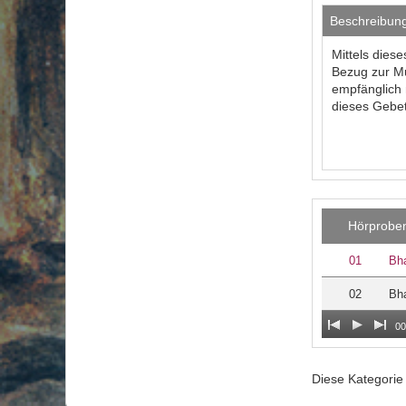
Beschreibun
Mittels dies
Bezug zur Mu
empfänglich 
dieses Gebet 
Hörprobe
01
Bha
02
Bha
00
Diese Kategori