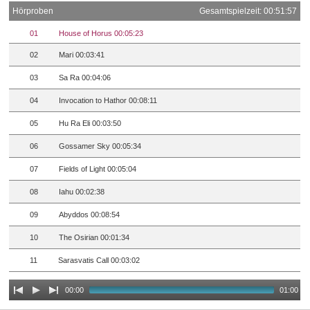
Hörproben
Gesamtspielzeit: 00:51:57
01
House of Horus 00:05:23
02
Mari 00:03:41
03
Sa Ra 00:04:06
04
Invocation to Hathor 00:08:11
05
Hu Ra Eli 00:03:50
06
Gossamer Sky 00:05:34
07
Fields of Light 00:05:04
08
Iahu 00:02:38
09
Abyddos 00:08:54
10
The Osirian 00:01:34
11
Sarasvatis Call 00:03:02
00:00
01:00