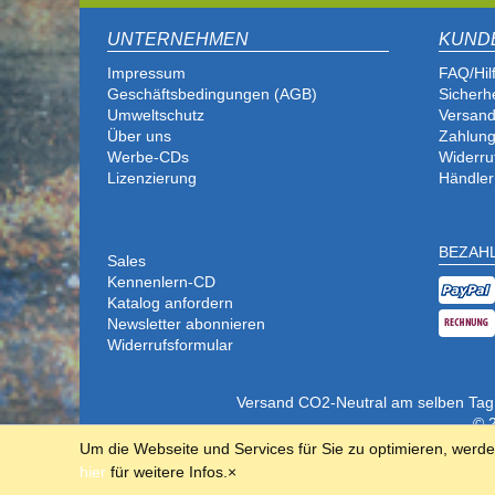
UNTERNEHMEN
KUND
Impressum
FAQ/Hil
Geschäftsbedingungen (AGB)
Sicherh
Umweltschutz
Versand
Über uns
Zahlung
Werbe-CDs
Widerru
Lizenzierung
Händler
BEZAH
Sales
Kennenlern-CD
Katalog anfordern
Newsletter abonnieren
Widerrufsformular
Versand CO2-Neutral am selben Tag (b
© 2
Um die Webseite und Services für Sie zu optimieren, werd
hier
für weitere Infos.
×