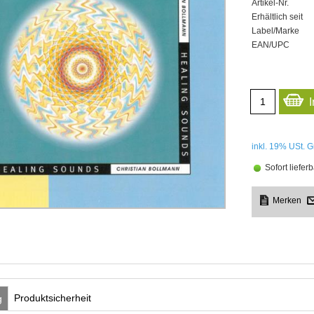
Artikel-Nr.
Erhältlich seit
Label/Marke
EAN/UPC
inkl. 19%
USt. G
Sofort lieferb
Produktsicherheit
g