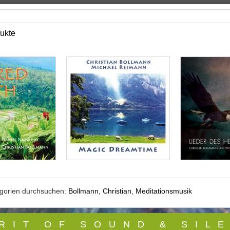
ukte
egorien durchsuchen:
Bollmann, Christian
,
Meditationsmusik
 R I T O F S O U N D & S I L E