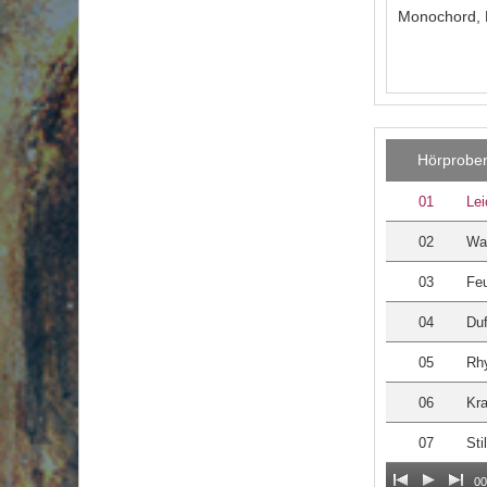
Monochord, 
Hörprobe
01
Lei
02
Wa
03
Feu
04
Duf
05
Rh
06
Kra
07
Sti
00