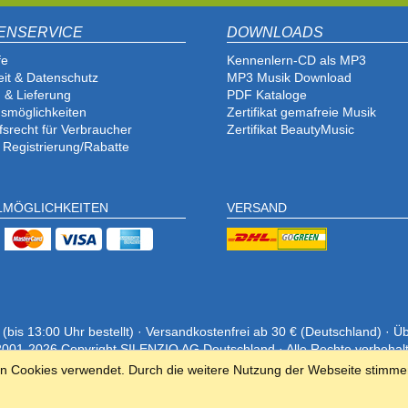
ENSERVICE
DOWNLOADS
fe
Kennenlern-CD als MP3
eit & Datenschutz
MP3 Musik Download
 & Lieferung
PDF Katalog
e
smöglichkeiten
Zertifikat gemafreie Musik
fsrecht für Verbraucher
Zertifikat BeautyMusic
 Registrierung/Rabatte
LMÖGLICHKEITEN
VERSAND
is 13:00 Uhr bestellt) · Versandkostenfrei ab 30 € (Deutschland) · Ü
001-2026 Copyright SILENZIO AG Deutschland · Alle Rechte vorbehal
en Cookies verwendet. Durch die weitere Nutzung der Webseite stimme