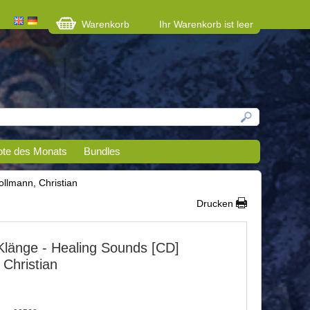
Warenkorb
Ihr Warenkorb ist leer
te des Monats
Bundles
llmann, Christian
Drucken
Klänge - Healing Sounds [CD]
 Christian