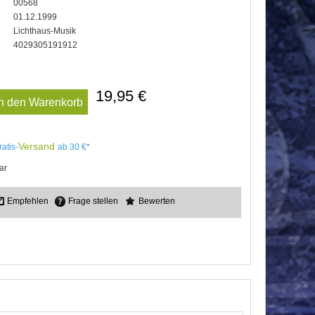
00568
01.12.1999
Lichthaus-Musik
4029305191912
19,95 €
In den Warenkorb
Versand
ratis-
ab 30 €*
ar
Empfehlen
Frage stellen
Bewerten