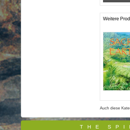
Weitere Prod
Auch diese Kat
T
H E S P I