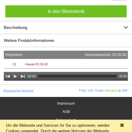
Beschreibung
Weitere Produktinformationen
Hörproben
Gesamtspielzeit: 03:35:00
01
Hawaii 03:35:00
00:00
00:00
*
inkl. USt. Gratis-
Versand
ab 30€*
Klassische Ansicht
Impressum
AGB
Datenschutz
Um die Webseite und Services für Sie zu optimieren, werden
×
Widerrufsrecht für Verbraucher
Cookies verwendet. Durch die weitere Nutzung der Webseite