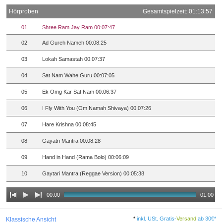
Hörproben
Gesamtspielzeit: 01:13:57
01
Shree Ram Jay Ram 00:07:47
02
Ad Gureh Nameh 00:08:25
03
Lokah Samastah 00:07:37
04
Sat Nam Wahe Guru 00:07:05
05
Ek Omg Kar Sat Nam 00:06:37
06
I Fly With You (Om Namah Shivaya) 00:07:26
07
Hare Krishna 00:08:45
08
Gayatri Mantra 00:08:28
09
Hand in Hand (Rama Bolo) 00:06:09
10
Gaytari Mantra (Reggae Version) 00:05:38
00:00
01:00
*
inkl. USt. Gratis-
Versand
ab 30€*
Klassische Ansicht