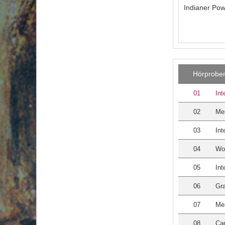
Indianer Po
Hörprobe
01
Int
02
Men
03
Int
04
Wom
05
Int
06
Gr
07
Men
08
Can