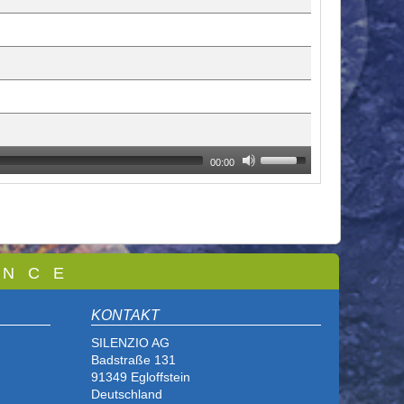
00:00
 N C E
KONTAKT
SILENZIO AG
Badstraße 131
91349 Egloffstein
Deutschland