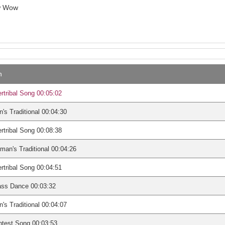
w Wow
n
ertribal Song 00:05:02
's Traditional 00:04:30
ertribal Song 00:08:38
an's Traditional 00:04:26
ertribal Song 00:04:51
ass Dance 00:03:32
's Traditional 00:04:07
test Song 00:03:53