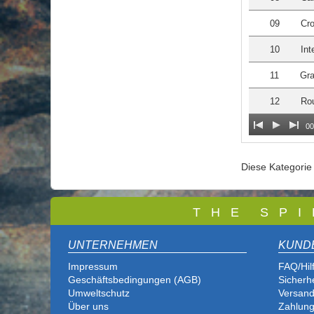
09
Cr
10
Int
11
Gra
12
Ro
00
Diese Kategori
T
H E S P I
UNTERNEHMEN
KUND
Impressum
FAQ/Hil
Geschäftsbedingungen (AGB)
Sicherh
Umweltschutz
Versand
Über uns
Zahlung