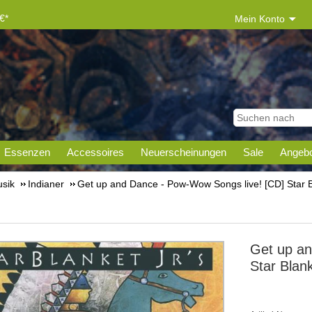
€*
Mein Konto
Essenzen
Accessoires
Neuerscheinungen
Sale
Angebo
sik
Indianer
Get up and Dance - Pow-Wow Songs live! [CD] Star B
Get up an
Star Blank