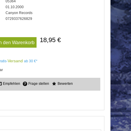
05364
01.10.2000
Canyon Records
0729337626829
18,95 €
In den Warenkorb
Versand
ratis-
ab 30 €*
ar
Empfehlen
Frage stellen
Bewerten