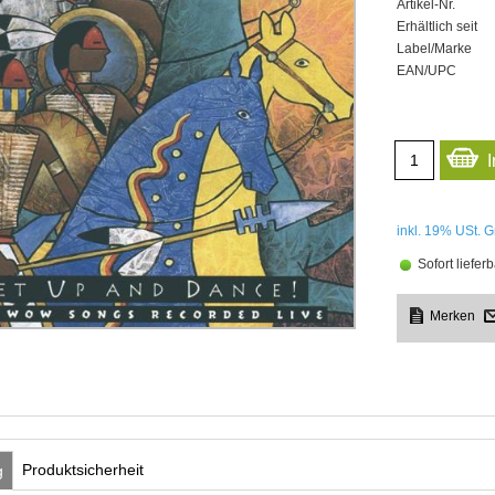
Artikel-Nr.
Erhältlich seit
Label/Marke
EAN/UPC
inkl. 19%
USt. G
Sofort lieferb
Produktsicherheit
g