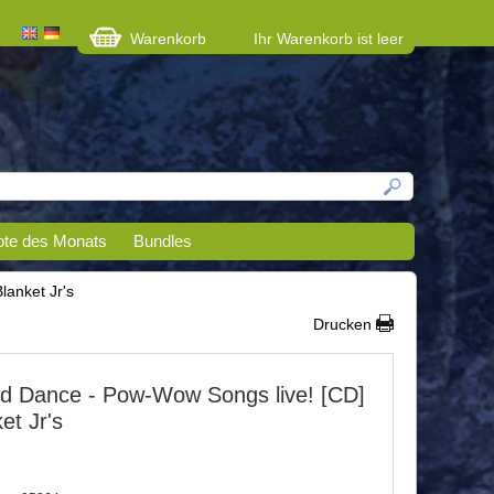
Warenkorb
Ihr Warenkorb ist leer
te des Monats
Bundles
lanket Jr's
Drucken
d Dance - Pow-Wow Songs live! [CD]
et Jr's