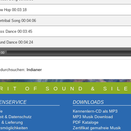
ow Hop 00:03:18
ertribal Song 00:04:06
ss Dance 00:03:45
und Dance 00:04:24
:00
e durchsuchen:
Indianer
 R I T O F S O U N D & S I L E
ENSERVICE
DOWNLOADS
fe
Kennenlern-CD als MP3
eit & Datenschutz
MP3 Musik Download
 & Lieferung
PDF Katalog
e
smöglichkeiten
Zertifikat gemafreie Musik