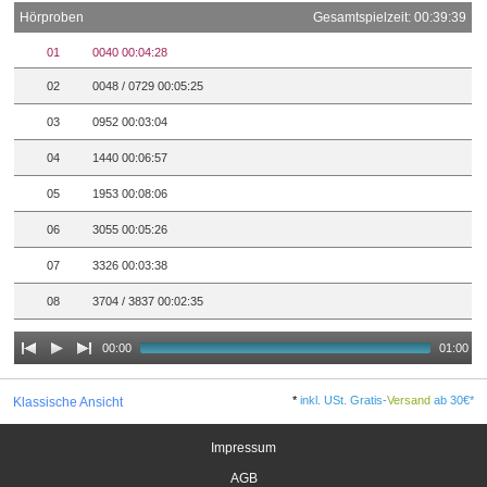
Hörproben
Gesamtspielzeit: 00:39:39
01
0040 00:04:28
02
0048 / 0729 00:05:25
03
0952 00:03:04
04
1440 00:06:57
05
1953 00:08:06
06
3055 00:05:26
07
3326 00:03:38
08
3704 / 3837 00:02:35
00:00
01:00
*
inkl. USt. Gratis-
Versand
ab 30€*
Klassische Ansicht
Impressum
AGB