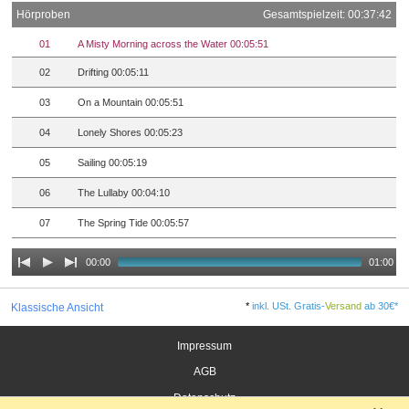
Hörproben
Gesamtspielzeit: 00:37:42
01
A Misty Morning across the Water 00:05:51
02
Drifting 00:05:11
03
On a Mountain 00:05:51
04
Lonely Shores 00:05:23
05
Sailing 00:05:19
06
The Lullaby 00:04:10
07
The Spring Tide 00:05:57
00:00
01:00
*
inkl. USt. Gratis-
Versand
ab 30€*
Klassische Ansicht
Impressum
AGB
Datenschutz