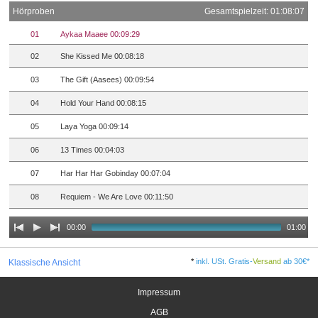
Hörproben
Gesamtspielzeit: 01:08:07
01
Aykaa Maaee 00:09:29
02
She Kissed Me 00:08:18
03
The Gift (Aasees) 00:09:54
04
Hold Your Hand 00:08:15
05
Laya Yoga 00:09:14
06
13 Times 00:04:03
07
Har Har Har Gobinday 00:07:04
08
Requiem - We Are Love 00:11:50
00:00
01:00
*
inkl. USt. Gratis-
Versand
ab 30€*
Klassische Ansicht
Impressum
AGB