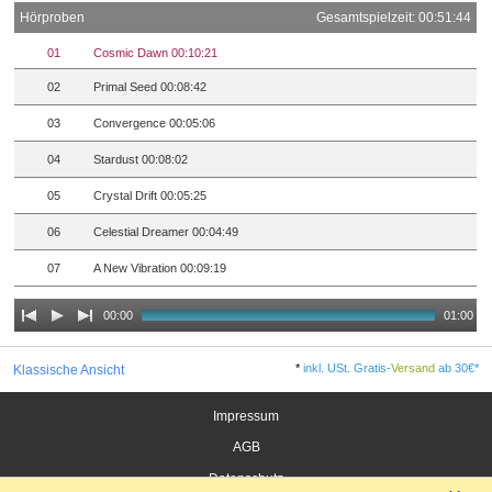
Hörproben
Gesamtspielzeit: 00:51:44
01
Cosmic Dawn 00:10:21
02
Primal Seed 00:08:42
03
Convergence 00:05:06
04
Stardust 00:08:02
05
Crystal Drift 00:05:25
06
Celestial Dreamer 00:04:49
07
A New Vibration 00:09:19
00:00
01:00
*
inkl. USt. Gratis-
Versand
ab 30€*
Klassische Ansicht
Impressum
AGB
Datenschutz