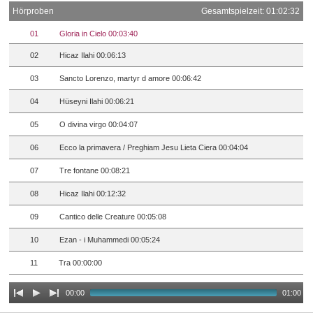
Hörproben
Gesamtspielzeit: 01:02:32
01
Gloria in Cielo 00:03:40
02
Hicaz Ilahi 00:06:13
03
Sancto Lorenzo, martyr d amore 00:06:42
04
Hüseyni Ilahi 00:06:21
05
O divina virgo 00:04:07
06
Ecco la primavera / Preghiam Jesu Lieta Ciera 00:04:04
07
Tre fontane 00:08:21
08
Hicaz Ilahi 00:12:32
09
Cantico delle Creature 00:05:08
10
Ezan - i Muhammedi 00:05:24
11
Tra 00:00:00
00:00
01:00