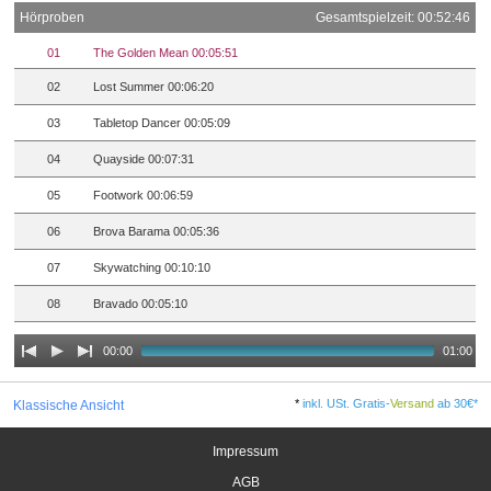
Hörproben
Gesamtspielzeit: 00:52:46
01
The Golden Mean 00:05:51
02
Lost Summer 00:06:20
03
Tabletop Dancer 00:05:09
04
Quayside 00:07:31
05
Footwork 00:06:59
06
Brova Barama 00:05:36
07
Skywatching 00:10:10
08
Bravado 00:05:10
00:00
01:00
*
inkl. USt. Gratis-
Versand
ab 30€*
Klassische Ansicht
Impressum
AGB