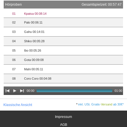
Hörproben
Gesamtspielzeit: 00:57:47
01
Kpatsa 00:08:14
02
Palo 00:06:11
03
Gahu 00:14:01
04
Shiko 00:05:28
05
Ibo 00:05:26
06
Gota 00:09:08
07
Mahi 00:05:11
08
Coro Coro 00:04:08
00:00
01:00
*
inkl. USt. Gratis-
Versand
ab 30€*
Klassische Ansicht
Impressum
AGB