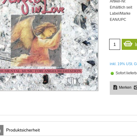
Artikel-Nr.
Erhältlich seit
Label/Marke
EAN/UPC
inkl. 19%
USt. G
Sofort lieferb
Produktsicherheit
g