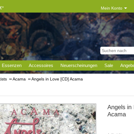
€*
Mein Konto
Essenzen
Accessoires
Neuerscheinungen
Sale
Angebo
tists
Acama
Angels in Love [CD] Acama
Angels in
Acama