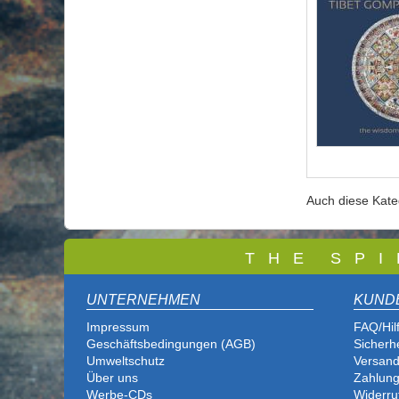
Auch diese Kat
T
H E S P I
UNTERNEHMEN
KUND
Impressum
FAQ/Hil
Geschäftsbedingungen (AGB)
Sicherh
Umweltschutz
Versand
Über uns
Zahlung
Werbe-CDs
Widerru