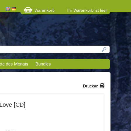
Warenkorb
Ihr Warenkorb ist leer
te des Monats
Bundles
Drucken
 Love [CD]