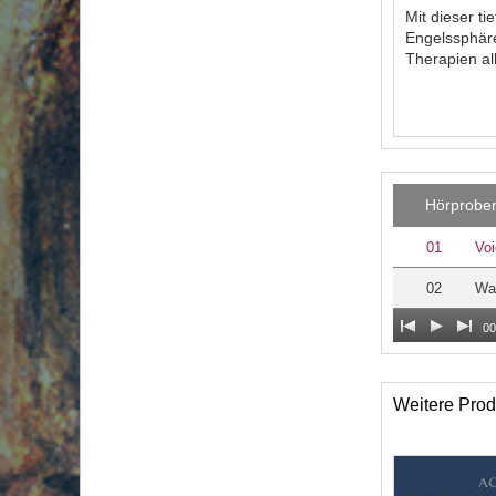
Mit dieser t
Engelssphäre
Therapien all
Hörprobe
01
Voi
02
Wa
00
Weitere Prod