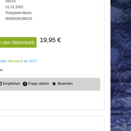
09525
01.01.2001
Polyglobe Music
9006639196023
19,95 €
In den Warenkorb
Versand
ratis-
ab 30 €*
ar
Empfehlen
Frage stellen
Bewerten