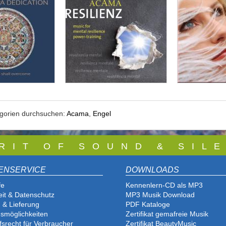
egorien durchsuchen:
Acama
,
Engel
 R I T O F S O U N D & S I L E
ENSERVICE
DOWNLOADS
fe
Kennenlern-CD als MP3
eit & Datenschutz
MP3 Musik Download
 & Lieferung
PDF Katalog
e
smöglichkeiten
Zertifikat gemafreie Musik
fsrecht für Verbraucher
Zertifikat BeautyMusic