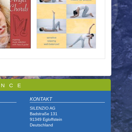
 N C E
KONTAKT
SILENZIO AG
Badstraße 131
91349 Egloffstein
Deutschland