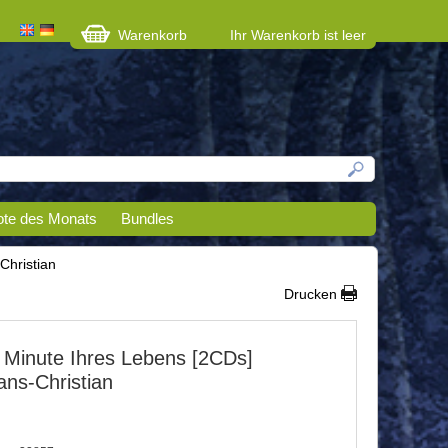
Warenkorb
Ihr Warenkorb ist leer
te des Monats
Bundles
Christian
Drucken
e Minute Ihres Lebens [2CDs]
ans-Christian