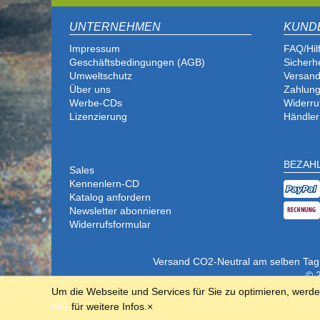
UNTERNEHMEN
KUND
Impressum
FAQ/Hil
Geschäftsbedingungen (AGB)
Sicherh
Umweltschutz
Versand
Über uns
Zahlung
Werbe-CDs
Widerru
Lizenzierung
Händler
BEZAH
Sales
Kennenlern-CD
Katalog anfordern
Newsletter abonnieren
Widerrufsformular
Versand CO2-Neutral am selben Tag (b
© 2
Um die Webseite und Services für Sie zu optimieren, werd
hier
für weitere Infos.
×