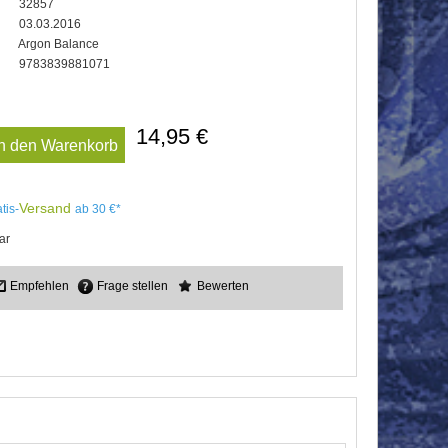
32857
03.03.2016
Argon Balance
9783839881071
14,95 €
In den Warenkorb
Versand
tis-
ab 30 €*
ar
Empfehlen
Frage stellen
Bewerten