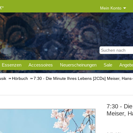
€*
Mein Konto
Essenzen
Accessoires
Neuerscheinungen
Sale
Angebo
sik
Hörbuch
7:30 - Die Minute Ihres Lebens [2CDs] Meiser, Hans-
7:30 - Di
Meiser, H