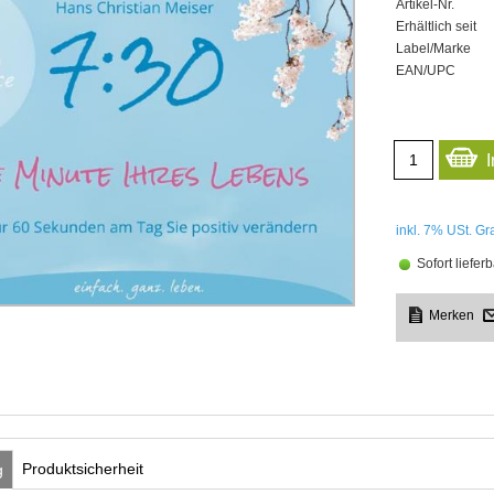
Artikel-Nr.
Erhältlich seit
Label/Marke
EAN/UPC
inkl. 7%
USt. Gra
Sofort lieferb
Produktsicherheit
g