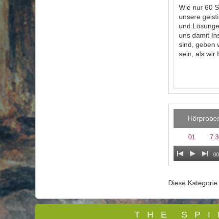
Wie nur 60 S
unsere geist
und Lösungen
uns damit In
sind, geben 
sein, als wir 
Hörprobe
01
7:3
00
Diese Kategori
T
H E S P I