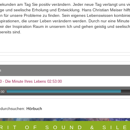
ekunden am Tag Sie positiv verändern. Jeder neue Tag verlangt uns viel
ige und seelische Erholung und Entwicklung. Hans Christian Meiser h
 für unsere Probleme zu finden. Sein eigenes Lebenswissen kombiniert 
spirationen, die unser Leben verändern werden. Durch nur eine Minute tä
wir der Inspiration Raum in unserem Ich und gehen geistig und seelisc
bereits sind.
n
0 - Die Minute Ihres Lebens 02:53:00
:00
e durchsuchen:
Hörbuch
 R I T O F S O U N D & S I L E