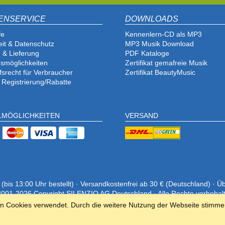
ENSERVICE
DOWNLOADS
fe
Kennenlern-CD als MP3
eit & Datenschutz
MP3 Musik Download
 & Lieferung
PDF Katalog
e
smöglichkeiten
Zertifikat gemafreie Musik
fsrecht für Verbraucher
Zertifikat BeautyMusic
 Registrierung/Rabatte
LMÖGLICHKEITEN
VERSAND
is 13:00 Uhr bestellt) · Versandkostenfrei ab 30 € (Deutschland) · Ü
001-2026 Copyright SILENZIO AG Deutschland · Alle Rechte vorbehal
en Cookies verwendet. Durch die weitere Nutzung der Webseite stimme