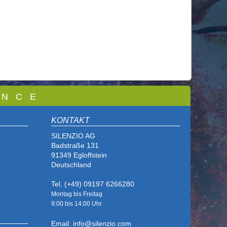
 N C E
KONTAKT
SILENZIO AG
Badstraße 131
91349 Egloffstein
Deutschland
Tel. (+49) 09197 6266280
Montag bis Freitag
9:00 bis
14:00 Uhr
Email: info@silenzio.com