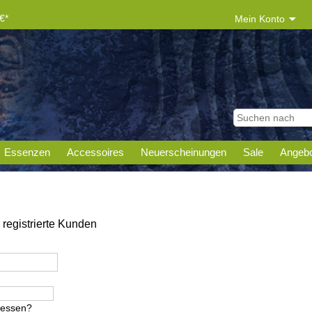
€*
Mein Konto
Essenzen
Accessoires
Neuerscheinungen
Sale
Angebo
registrierte Kunden
gessen?