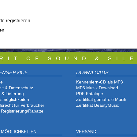
e registrieren
ren
 R I T O F S O U N D & S I L E
ENSERVICE
DOWNLOADS
fe
Kennenlern-CD als MP3
eit & Datenschutz
MP3 Musik Download
 & Lieferung
PDF Katalog
e
smöglichkeiten
Zertifikat gemafreie Musik
fsrecht für Verbraucher
Zertifikat BeautyMusic
 Registrierung/Rabatte
LMÖGLICHKEITEN
VERSAND