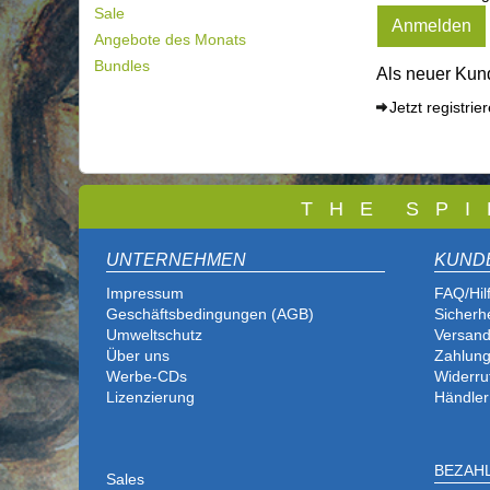
Sale
Anmelden
Angebote des Monats
Bundles
Als neuer Kund
Jetzt registrie
T
H E S P I
UNTERNEHMEN
KUND
Impressum
FAQ/Hil
Geschäftsbedingungen (AGB)
Sicherh
Umweltschutz
Versand
Über uns
Zahlung
Werbe-CDs
Widerru
Lizenzierung
Händler
BEZAH
Sales