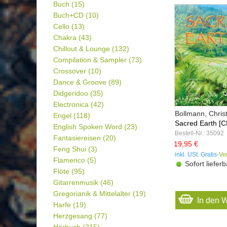
Buch
(15)
Buch+CD
(10)
Cello
(13)
Chakra
(43)
Chillout & Lounge
(132)
Compilation & Sampler
(73)
Crossover
(10)
Dance & Groove
(89)
Didgeridoo
(35)
Electronica
(42)
Bollmann, Christ
Engel
(118)
Sacred Earth [C
English Spoken Word
(23)
Bestell-Nr.: 35092
Fantasiereisen
(20)
19,95 €
Feng Shui
(3)
inkl. USt. Gratis-
Ve
Flamenco
(5)
Sofort lieferb
Flöte
(95)
Gitarrenmusik
(46)
Gregorianik & Mittelalter
(19)
In den 
Harfe
(19)
Herzgesang
(77)