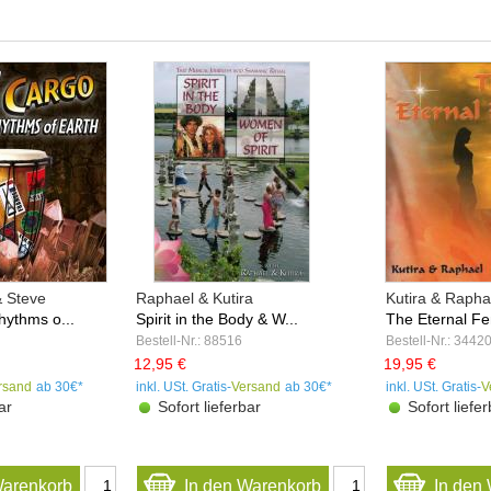
& Steve
Raphael & Kutira
Kutira & Rapha
ythms o...
Spirit in the Body & W...
The Eternal Fem
Bestell-Nr.: 88516
Bestell-Nr.: 3442
12,95 €
19,95 €
rsand
ab 30€*
inkl. USt. Gratis-
Versand
ab 30€*
inkl. USt. Gratis-
V
ar
Sofort lieferbar
Sofort liefer
Warenkorb
In den Warenkorb
In den