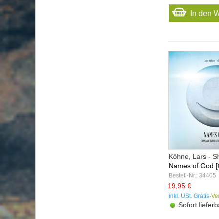
In den 
Köhne, Lars - S
Names of God [
Bestell-Nr.: 34405
19,95 €
inkl. USt. Gratis-
Ve
Sofort lieferb