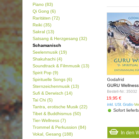
Piano
(83)
Qi Gong
(6)
Raritäten
(72)
Reiki
(35)
Sakral
(13)
Satsang & Herzgesang
(32)
Schamanisch
Seelenmusik
(19)
Shakuhachi
(4)
Soundtrack & Filmmusik
(13)
Spirit Pop
(9)
Spirituelle Songs
(6)
Godafrid
GURU Wellness
Sternzeichenmusik
(13)
Bestell-Nr.: 35032
Sufi & Derwisch
(14)
19,95 €
Tai Chi
(5)
inkl. USt. Gratis-
Ve
Tantra, erotische Musik
(22)
Sofort lieferb
Tibet & Buddhismus
(50)
Tier-Wellness
(7)
Trommel & Perkussion
(84)
In den 
Vokal, Gesang
(188)