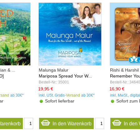
ian & ...
Malunga Malur
Rishi & Harshil
D]
Mariposa Spread Your W...
Remember Your
Bestell-Nr.: 35001
Bestell-Nr.: 3464
19,95 €
16,90 €
rsand
ab 30€*
inkl. USt. Gratis-
Versand
ab 30€*
inkl. MwSt., digita
ar
Sofort lieferbar
Sofort zum 
Warenkorb
In den Warenkorb
In den