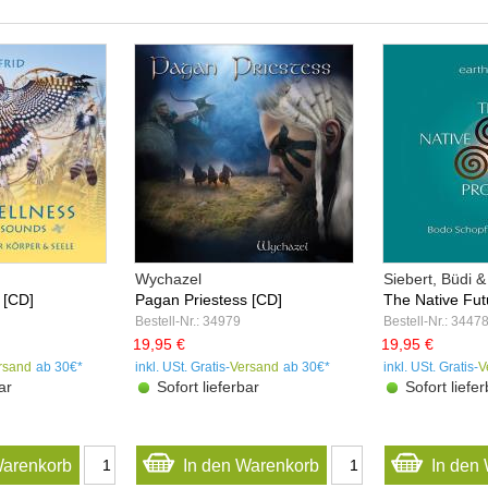
Wychazel
Siebert, Büdi &
 [CD]
Pagan Priestess [CD]
The Native Futu
Bestell-Nr.: 34979
Bestell-Nr.: 3447
19,95 €
19,95 €
rsand
ab 30€*
inkl. USt. Gratis-
Versand
ab 30€*
inkl. USt. Gratis-
V
ar
Sofort lieferbar
Sofort liefer
Warenkorb
In den Warenkorb
In den