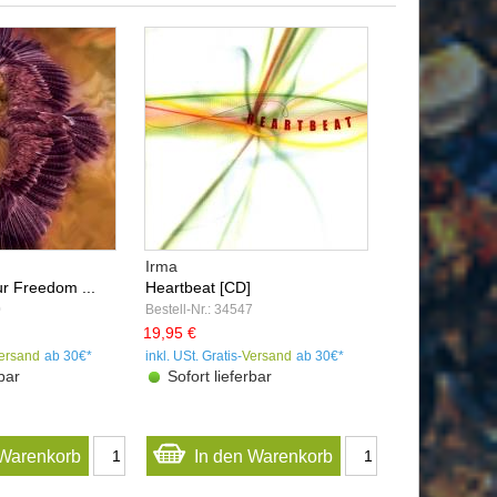
Irma
 Freedom ...
Heartbeat [CD]
0
Bestell-Nr.: 34547
19,95 €
ersand
ab 30€*
inkl. USt. Gratis-
Versand
ab 30€*
bar
Sofort lieferbar
 Warenkorb
In den Warenkorb