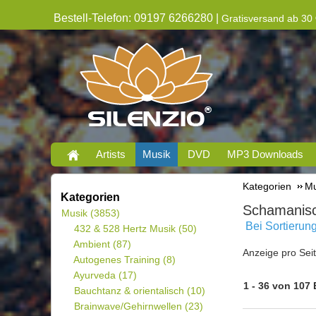
Bestell-Telefon: 09197 6266280 |
Gratisversand ab 30 
Artists
Musik
DVD
MP3 Downloads
Kategorien
Mu
Kategorien
Schamanis
Musik
(3853)
Bei Sortierun
432 & 528 Hertz Musik
(50)
Ambient
(87)
Anzeige pro Sei
Autogenes Training
(8)
Ayurveda
(17)
1 - 36 von 107
Bauchtanz & orientalisch
(10)
Brainwave/Gehirnwellen
(23)