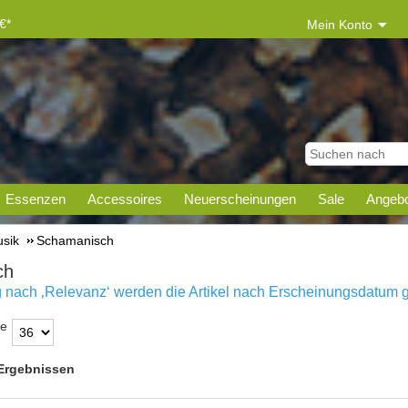
€*
Mein Konto
Essenzen
Accessoires
Neuerscheinungen
Sale
Angebo
sik
Schamanisch
ch
g nach ‚Relevanz‘ werden die Artikel nach
Erscheinungsdatum gez
te
 Ergebnissen