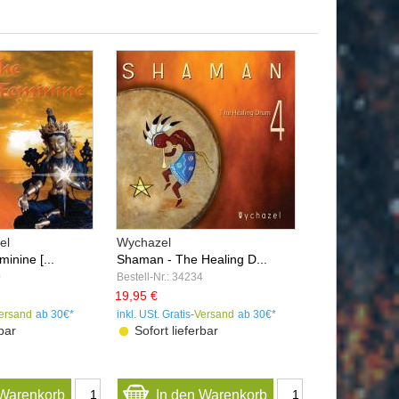
el
Wychazel
inine [...
Shaman - The Healing D...
0
Bestell-Nr.: 34234
19,95 €
ersand
ab 30€*
inkl. USt. Gratis-
Versand
ab 30€*
bar
Sofort lieferbar
 Warenkorb
In den Warenkorb