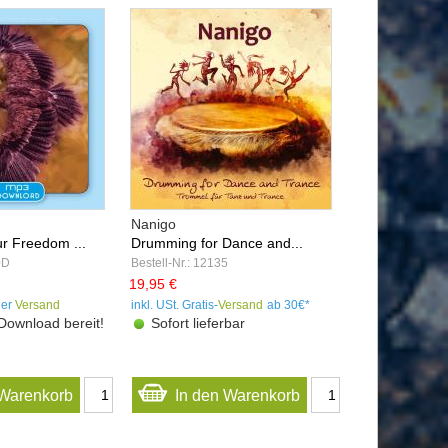
Nanigo
 Freedom ...
Drumming for Dance and...
0D
Bestell-Nr.: 12135
19,95 €
ler
Versand
inkl. USt. Gratis-
Versand
ab 30€*
Download bereit!
Sofort lieferbar
 Warenkorb
In den Warenkorb