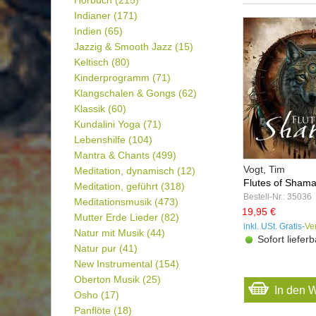
Hörbuch
(215)
Indianer
(171)
Indien
(65)
Jazzig & Smooth Jazz
(15)
Keltisch
(80)
Kinderprogramm
(71)
Klangschalen & Gongs
(62)
Klassik
(60)
Kundalini Yoga
(71)
Lebenshilfe
(104)
Mantra & Chants
(499)
Vogt, Tim
Meditation, dynamisch
(12)
Flutes of Shama
Meditation, geführt
(318)
Bestell-Nr.: 35036
Meditationsmusik
(473)
19,95 €
Mutter Erde Lieder
(82)
inkl. USt. Gratis-
Ve
Natur mit Musik
(44)
Sofort lieferb
Natur pur
(41)
New Instrumental
(154)
Oberton Musik
(25)
In den 
Osho
(17)
Panflöte
(18)