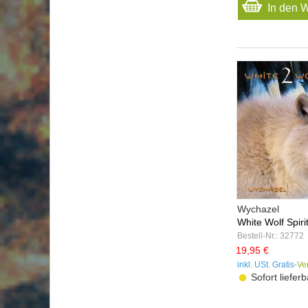
Rhythmus Verlag
(3)
In den 
Schirner Verlag
(5)
Sero - Stephan Füchsle
(1)
Shaman Cross
(5)
Sounds True
(1)
Starfield
(1)
Sungate Music
(1)
Surya Music
(6)
Toca Records
(1)
Valrock Music
(1)
Vanessa Venus
(1)
Windpferd
(1)
ZYX Music
(1)
Wychazel
White Wolf Spirit 
Bestell-Nr.: 32772
19,95 €
inkl. USt. Gratis-
Ve
Sofort lieferb