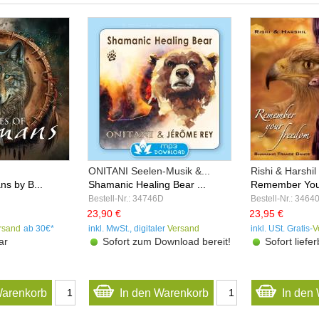
ONITANI Seelen-Musik &...
Rishi & Harshil
ns by B...
Shamanic Healing Bear ...
Remember Your
Bestell-Nr.: 34746D
Bestell-Nr.: 3464
23,90 €
23,95 €
rsand
ab 30€*
inkl. MwSt., digitaler
Versand
inkl. USt. Gratis-
V
ar
Sofort zum Download bereit!
Sofort liefer
Warenkorb
In den Warenkorb
In den