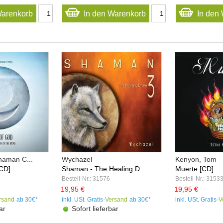
Warenkorb
In den Warenkorb
In den
haman C...
Wychazel
Kenyon, Tom
CD]
Shaman - The Healing D...
Muerte [CD]
Bestell-Nr.: 31576
Bestell-Nr.: 3153
19,95 €
19,95 €
rsand
ab 30€*
inkl. USt. Gratis-
Versand
ab 30€*
inkl. USt. Gratis-
V
ar
Sofort lieferbar