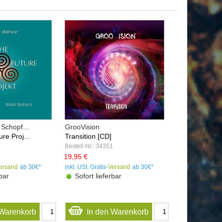
 Schopf...
GrooVision
re Proj...
Transition [CD]
8
Bestell-Nr.: 34351
19,95 €
ersand
ab 30€*
inkl. USt. Gratis-
Versand
ab 30€*
bar
Sofort lieferbar
 Warenkorb
In den Warenkorb