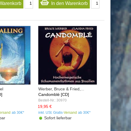
 Warenkorb
In den Warenkorb
el
Werber, Bruce & Fried,...
D]
Candomblé [CD]
6
Bestell-Nr.: 30970
19,95 €
ersand
ab 30€*
inkl. USt. Gratis-
Versand
ab 30€*
bar
Sofort lieferbar