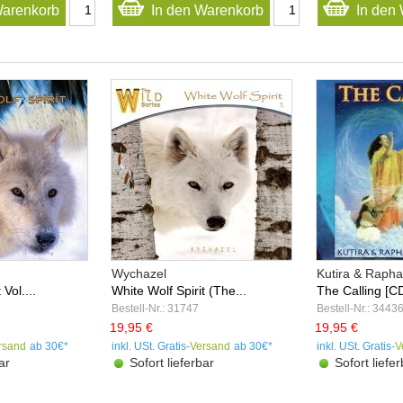
Warenkorb
In den Warenkorb
In den
Wychazel
Kutira & Rapha
Vol....
White Wolf Spirit (The...
The Calling [C
Bestell-Nr.: 31747
Bestell-Nr.: 3443
19,95 €
19,95 €
rsand
ab 30€*
inkl. USt. Gratis-
Versand
ab 30€*
inkl. USt. Gratis-
V
ar
Sofort lieferbar
Sofort liefer