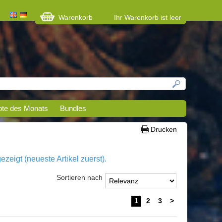
Warenkorb
Ihr Warenkorb ist leer
te des Monats
Bundles
Drucken
eigt (neueste Artikel zuerst).
Sortieren nach
1
2
3
>