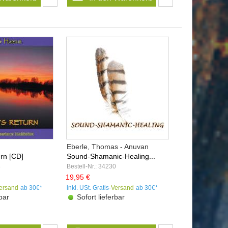
Eberle, Thomas - Anuvan
rn [CD]
Sound-Shamanic-Healing...
8
Bestell-Nr.: 34230
19,95 €
ersand
ab 30€*
inkl. USt. Gratis-
Versand
ab 30€*
bar
Sofort lieferbar