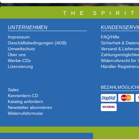
T
H E S P I R I 
UNTERNEHMEN
KUNDENSERVI
Impressum
FAQ/Hilfe
Geschäftsbedingungen (AGB)
Sicherheit & Daten
Umweltschutz
Versand & Lieferun
Über uns
Zahlungsmöglichke
Werbe-CDs
Widerrufsrecht für
Lizenzierung
Händler Registrier
BEZAHLMÖGLICH
Sales
Kennenlern-CD
Katalog anfordern
Newsletter abonnieren
Widerrufsformular