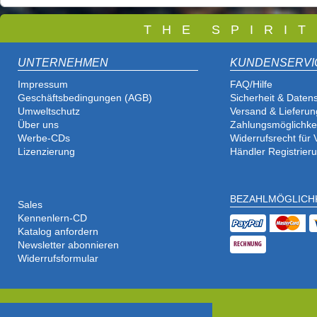
T
H E S P I R I 
UNTERNEHMEN
KUNDENSERVI
Impressum
FAQ/Hilfe
Geschäftsbedingungen (AGB)
Sicherheit & Daten
Umweltschutz
Versand & Lieferun
Über uns
Zahlungsmöglichke
Werbe-CDs
Widerrufsrecht für
Lizenzierung
Händler Registrier
BEZAHLMÖGLICH
Sales
Kennenlern-CD
Katalog anfordern
Newsletter abonnieren
Widerrufsformular