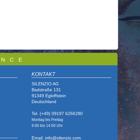
 N C E
KONTAKT
SILENZIO AG
Badstraße 131
91349 Egloffstein
Deutschland
Tel. (+49) 09197 6266280
Montag bis Freitag
9:00 bis
14:00 Uhr
Email: info@silenzio.com