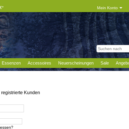
€*
Mein Konto
Essenzen
Accessoires
Neuerscheinungen
Sale
Angebo
registrierte Kunden
gessen?