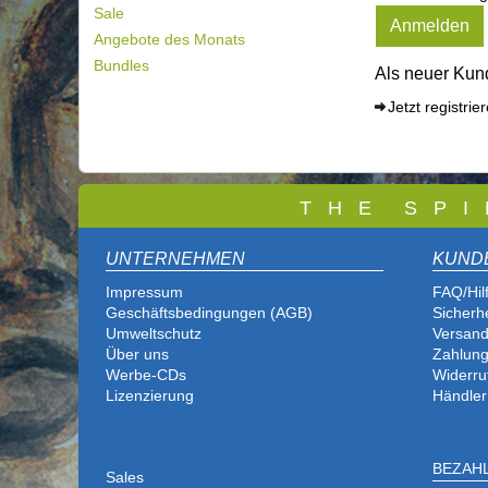
Sale
Anmelden
Angebote des Monats
Bundles
Als neuer Kund
Jetzt registrie
T
H E S P I
UNTERNEHMEN
KUND
Impressum
FAQ/Hil
Geschäftsbedingungen (AGB)
Sicherh
Umweltschutz
Versand
Über uns
Zahlung
Werbe-CDs
Widerru
Lizenzierung
Händler
BEZAH
Sales