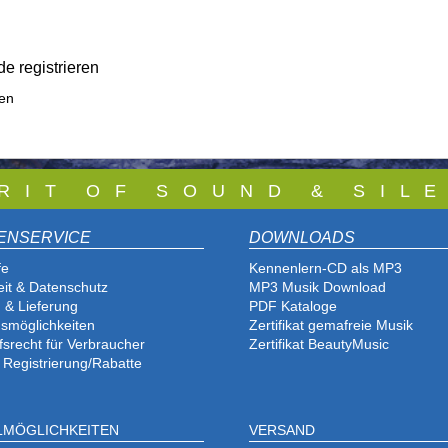
e registrieren
ren
 R I T O F S O U N D & S I L E
ENSERVICE
DOWNLOADS
fe
Kennenlern-CD als MP3
eit & Datenschutz
MP3 Musik Download
 & Lieferung
PDF Katalog
e
smöglichkeiten
Zertifikat gemafreie Musik
fsrecht für Verbraucher
Zertifikat BeautyMusic
 Registrierung/Rabatte
LMÖGLICHKEITEN
VERSAND