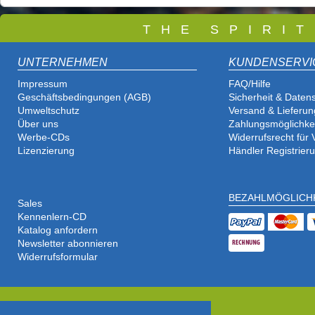
T
H E S P I R I 
UNTERNEHMEN
KUNDENSERVI
Impressum
FAQ/Hilfe
Geschäftsbedingungen (AGB)
Sicherheit & Daten
Umweltschutz
Versand & Lieferun
Über uns
Zahlungsmöglichke
Werbe-CDs
Widerrufsrecht für
Lizenzierung
Händler Registrier
BEZAHLMÖGLICH
Sales
Kennenlern-CD
Katalog anfordern
Newsletter abonnieren
Widerrufsformular