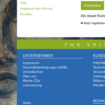
Sale
Anmelden
Angebote des Monats
Bundles
Als neuer Kund
Jetzt registrie
T
H E S P I
UNTERNEHMEN
KUND
Impressum
FAQ/Hil
Geschäftsbedingungen (AGB)
Sicherh
Umweltschutz
Versand
Über uns
Zahlung
Werbe-CDs
Widerru
Lizenzierung
Händler
BEZAH
Sales