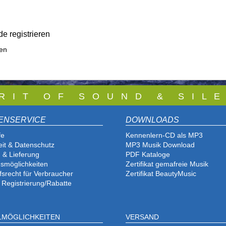
e registrieren
ren
 R I T O F S O U N D & S I L E
ENSERVICE
DOWNLOADS
fe
Kennenlern-CD als MP3
eit & Datenschutz
MP3 Musik Download
 & Lieferung
PDF Katalog
e
smöglichkeiten
Zertifikat gemafreie Musik
fsrecht für Verbraucher
Zertifikat BeautyMusic
 Registrierung/Rabatte
LMÖGLICHKEITEN
VERSAND