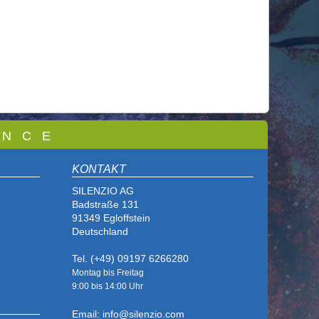
 N C E
KONTAKT
SILENZIO AG
Badstraße 131
91349 Egloffstein
Deutschland
Tel. (+49) 09197 6266280
Montag bis Freitag
9:00 bis
14:00 Uhr
Email: info@silenzio.com