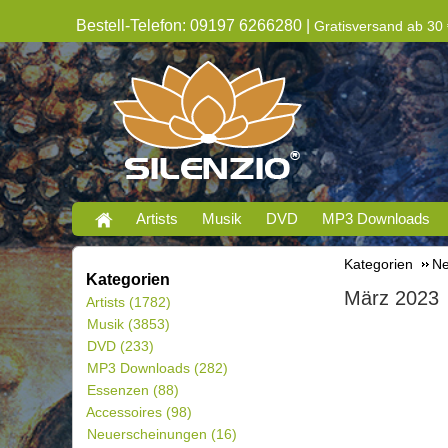
Bestell-Telefon: 09197 6266280 |
Gratisversand ab 30 
Artists
Musik
DVD
MP3 Downloads
Kategorien
Ne
Kategorien
März 2023
Artists
(1782)
Musik
(3853)
DVD
(233)
MP3 Downloads
(282)
Essenzen
(88)
Accessoires
(98)
Neuerscheinungen
(16)