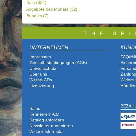
Sale
(334)
Angebote des Monats
(32)
Bundles
(7)
T
H E S P I
UNTERNEHMEN
KUND
Impressum
FAQ/Hil
Geschäftsbedingungen (AGB)
Sicherh
Umweltschutz
Versand
Über uns
Zahlung
Werbe-CDs
Widerru
Lizenzierung
Händler
BEZAH
Sales
Kennenlern-CD
Katalog anfordern
Newsletter abonnieren
Widerrufsformular