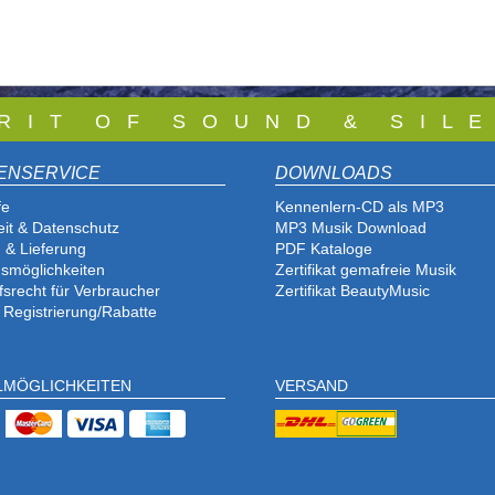
 R I T O F S O U N D & S I L E
ENSERVICE
DOWNLOADS
fe
Kennenlern-CD als MP3
eit & Datenschutz
MP3 Musik Download
 & Lieferung
PDF Katalog
e
smöglichkeiten
Zertifikat gemafreie Musik
fsrecht für Verbraucher
Zertifikat BeautyMusic
 Registrierung/Rabatte
LMÖGLICHKEITEN
VERSAND